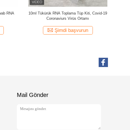
b Koruma
Nazal Swab Oral Testere ile VTM İnaktive ve
Aktive Virüs Numune Toplama Tüpü
Şimdi başvurun
Mail Gönder