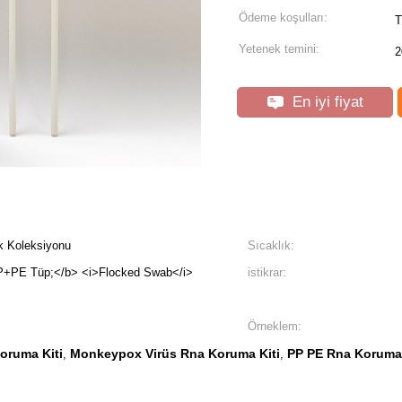
Ödeme koşulları:
T
Yetenek temini:
2
En iyi fiyat
k Koleksiyonu
Sıcaklık:
+PE Tüp;</b> <i>Flocked Swab</i>
istikrar:
Örneklem:
oruma Kiti
Monkeypox Virüs Rna Koruma Kiti
PP PE Rna Koruma 
,
,