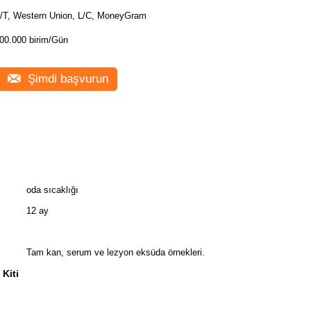
/T, Western Union, L/C, MoneyGram
00.000 birim/Gün
Şimdi başvurun
oda sıcaklığı
12 ay
Tam kan, serum ve lezyon eksüda örnekleri.
Kiti