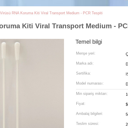
rüsü RNA Koruma Kiti Viral Transport Medium - PCR Tespiti
uma Kiti Viral Transport Medium - PCR
Temel bilgi
Menşe yeri:
Ç
Marka adı:
D
Sertifika:
I
Model numarası:
Min sipariş miktarı:
1
Fiyat:
$
Ambalaj bilgileri:
5
Teslim süresi:
2