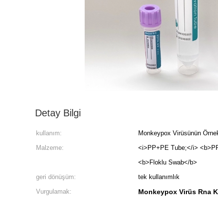
Detay Bilgi
kullanım:
Monkeypox Virüsünün Örne
Malzeme:
<i>PP+PE Tube;</i> <b>PP
<b>Floklu Swab</b>
geri dönüşüm:
tek kullanımlık
Vurgulamak:
Monkeypox Virüs Rna K