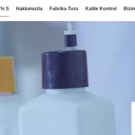
:% S
Hakkımızda
Fabrika Turu
Kalite Kontrol
Bizim