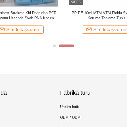
İnaktive Edilmiş Virüs Nazal
Floklu Swab VTM MTM Nazal Swa
ngeal Swab Örnek Toplama Tüpü
Kiti Virüs Taşıma Ortamı
Ortamı
Şimdi başvurun
Şimdi başvurun
zda
Fabrika turu
Üretim hattı
OEM / ODM