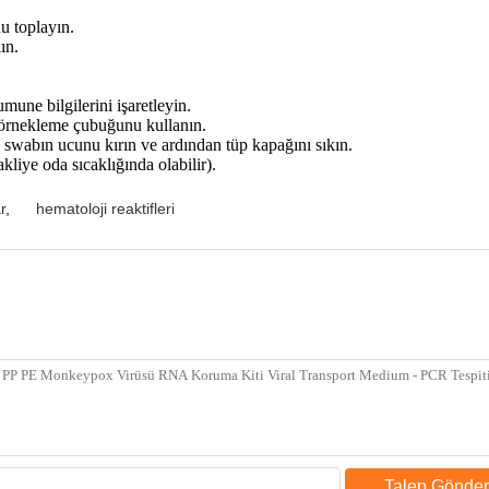
u toplayın.
ın.
ne bilgilerini işaretleyin.
in örnekleme çubuğunu kullanın.
wabın ucunu kırın ve ardından tüp kapağını sıkın.
iye oda sıcaklığında olabilir).
r
,
hematoloji reaktifleri
Talep Gönder