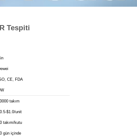
 Tespiti
in
ewei
SO, CE, FDA
DW
0000 takım
0.5-$1.0/unit
0 takım/kutu
0 gün içinde