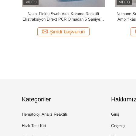
i, Covid-19
PCR Testi İçin Covid-19 Coronaviurs Tükürük
VTM 
ı
Toplama Kiti Tüpü
Nazofari
Şimdi başvurun
Kategoriler
Hakkımı
Hematoloji Analiz Reaktifi
Giriş
Hızlı Test Kiti
Geçmiş