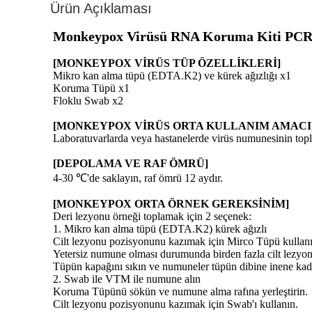
Ürün Açıklaması
Monkeypox Virüsü RNA Koruma Kiti PCR T
[MONKEYPOX VİRÜS TÜP ÖZELLİKLERİ]
Mikro kan alma tüpü (EDTA.K2) ve kürek ağızlığı x1
Koruma Tüpü x1
Floklu Swab x2
[MONKEYPOX VİRÜS ORTA KULLANIM AMACI
Laboratuvarlarda veya hastanelerde virüs numunesinin topla
[DEPOLAMA VE RAF ÖMRÜ]
4-30 ℃'de saklayın, raf ömrü 12 aydır.
[MONKEYPOX ORTA ÖRNEK GEREKSİNİM]
Deri lezyonu örneği toplamak için 2 seçenek:
1. Mikro kan alma tüpü (EDTA.K2) kürek ağızlı
Cilt lezyonu pozisyonunu kazımak için Mirco Tüpü kullanı
Yetersiz numune olması durumunda birden fazla cilt lezyon
Tüpün kapağını sıkın ve numuneler tüpün dibine inene kada
2. Swab ile VTM ile numune alın
Koruma Tüpünü sökün ve numune alma rafına yerleştirin.
Cilt lezyonu pozisyonunu kazımak için Swab'ı kullanın.