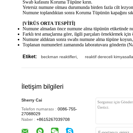
Swab kafasını Koruma Tüpüne kırın.
Yetersiz numune olması durumunda birden fazla cilt lezyon
Numune toplandıktan sonra Koruma Tüpünün kapağını sık
[VİRÜS ORTA TESPİTİ]
Numune almadan önce numune alma tüpünün etiketinde numu
Farklı test amaçlarına göre, ilgili parçaları örneklemek iç
Numune aldıktan sonra swabı numune alma tüpüne koyun, s
Toplanan numuneleri zamanında laboratuvara gönderin (Nakl
Etiket:
beckman reaktifleri
,
reaktif dereceli kimyasalla
İletişim bilgileri
Sherry Cai
Telefon numarası :
0086-755-
27088029
Naber :
+8615267039708