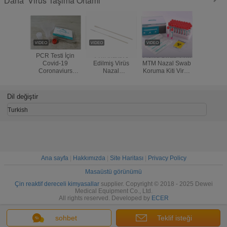
Virüs Taşıma Ortamı
Daha
PCR Testi İçin
VTM İnaktive
Floklu Swab VTM
Nazal F
Covid-19
Edilmiş Virüs
MTM Nazal Swab
Swab V
Coronaviurs
Nazal
Koruma Kiti Virüs
Koruma Re
Tükürük Toplama
Nazofaringeal
Taşıma Ortamı
Ekstrak
Kiti Tüpü
Swab Örnek
Direkt
Toplama Tüpü
Olmad
Dil değiştir
Ortamı
Saniyede
Salı
Turkish
Ana sayfa
|
Hakkımızda
|
Site Haritası
|
Privacy Policy
Masaüstü görünümü
Çin reaktif dereceli kimyasallar
supplier. Copyright © 2018 - 2025 Dewei
Medical Equipment Co., Ltd.
All rights reserved. Developed by
ECER
sohbet
Teklif isteği