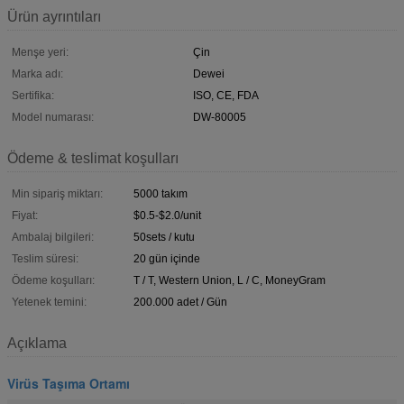
Ürün ayrıntıları
Menşe yeri:
Çin
Marka adı:
Dewei
Sertifika:
ISO, CE, FDA
Model numarası:
DW-80005
Ödeme & teslimat koşulları
Min sipariş miktarı:
5000 takım
Fiyat:
$0.5-$2.0/unit
Ambalaj bilgileri:
50sets / kutu
Teslim süresi:
20 gün içinde
Ödeme koşulları:
T / T, Western Union, L / C, MoneyGram
Yetenek temini:
200.000 adet / Gün
Açıklama
Virüs Taşıma Ortamı