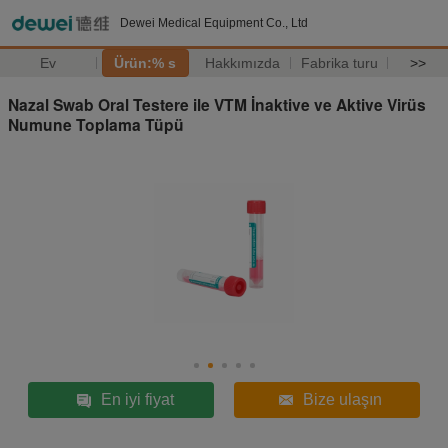
Dewei Medical Equipment Co., Ltd
Ev
Ürün:% s
Hakkımızda
Fabrika turu
>>
Nazal Swab Oral Testere ile VTM İnaktive ve Aktive Virüs
Numune Toplama Tüpü
En iyi fiyat
Bize ulaşın