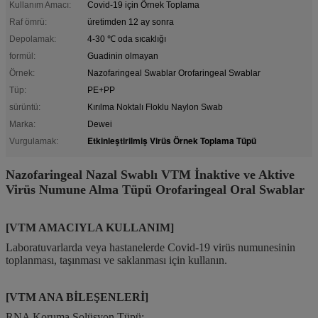
Kullanım Amacı:
Covid-19 için Örnek Toplama
Raf ömrü:
üretimden 12 ay sonra
Depolamak:
4-30 ℃ oda sıcaklığı
formül:
Guadinin olmayan
Örnek:
Nazofaringeal Swablar Orofaringeal Swablar
Tüp:
PE+PP
sürüntü:
Kırılma Noktalı Floklu Naylon Swab
Marka:
Dewei
Etkinleştirilmiş Virüs Örnek Toplama Tüpü
Vurgulamak:
Nazofaringeal Nazal Swablı VTM İnaktive ve Aktive
Virüs Numune Alma Tüpü Orofaringeal Oral Swablar
[VTM AMACIYLA KULLANIM]
Laboratuvarlarda veya hastanelerde Covid-19 virüs numunesinin
toplanması, taşınması ve saklanması için kullanın.
[VTM ANA BİLEŞENLERİ]
RNA Koruma Solüsyon Tüpü;