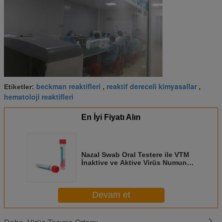
beckman reaktifleri
reaktif dereceli kimyasallar
Etiketler:
,
,
hematoloji reaktifleri
En İyi Fiyatı Alın
Nazal Swab Oral Testere ile VTM
İnaktive ve Aktive Virüs Numune
Toplama Tüpü
Devam et