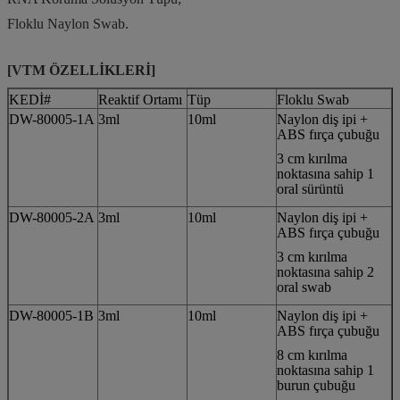
Floklu Naylon Swab.
[VTM ÖZELLİKLERİ]
KEDİ#
Reaktif Ortamı
Tüp
Floklu Swab
DW-80005-1A
3ml
10ml
Naylon diş ipi +
ABS fırça çubuğu
3 cm kırılma
noktasına sahip 1
oral sürüntü
DW-80005-2A
3ml
10ml
Naylon diş ipi +
ABS fırça çubuğu
3 cm kırılma
noktasına sahip 2
oral swab
DW-80005-1B
3ml
10ml
Naylon diş ipi +
ABS fırça çubuğu
8 cm kırılma
noktasına sahip 1
burun çubuğu