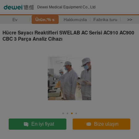
Dewei Medical Equipment Co., Ltd
Ev
Ürün:% s
Hakkımızda
Fabrika turu
>>
Hücre Sayacı Reaktifleri SWELAB AC Serisi AC910 AC900
CBC 3 Parça Analiz Cihazı
En iyi fiyat
Bize ulaşın