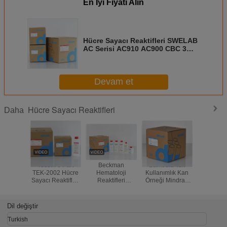
En İyi Fiyatı Alın
Hücre Sayacı Reaktifleri SWELAB
AC Serisi AC910 AC900 CBC 3
Parça Analiz Cihazı
Devam et
Hücre Sayacı Reaktifleri
Daha
Tecom 3 Part
Beckman
Barkodlu Tek
DYMI
TEK-2002 Hücre
Hematoloji
Kullanımlık Kan
Hemato
Sayacı Reaktifleri
Reaktifleri
Örneği Mindray
Analizör
Kan Örneği CE
Medikal Kimya
BC-5800 BC-
DH56 D
CFDA Standardı
Analiz Cihazı
5200 Hematoloji
Bölüm
AC.T 5 DIFF
Reaktifleri
Uyumlu Rea
Dil değiştir
Üçüncü Kişi
Turkish