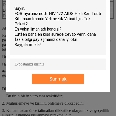
DWX-31301
DİLUEN-AC
20L
DWX-31302
LYSE-AC
5L
DWX-31303
DURULAMA-AC
5L
Algılama Yönteminin Sınırlamaları
Reaktifin sıcaklığı belirtilen aralığın dışındaysa numunenin ölçüm
parametreleri anormal görünebilir.Bu durumdaysanız, lütfen ölçüm
parametrelerini mikroskopi yöntemiyle onaylayın.Ayrıntılar için
lütfen cihazın kullanım kılavuzuna bakın.
Depolamak
Ürün 2℃-35℃'de saklanmalıdır ve depolama süresi 2 yıldır.Şişe
açıldıktan sonra 15 ℃ -30 ℃'de kullanılır ve geçerlilik süresi 60
gündür.
Sunmak
Dikkat
1. Bu ürün bir in vitro tanı reaktifidir;
2. Mühürlemeye ve kirliliği önlemeye dikkat edin;
3. Kullanmadan önce talimatları dikkatlice okuyunuz ve geçerlilik
süresini aştığında kullanmayı bırakmalıdır;