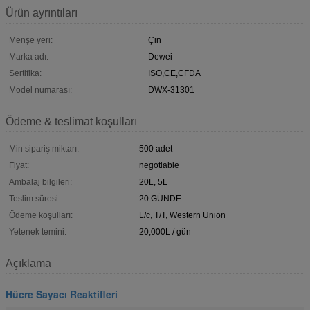
Ürün ayrıntıları
Menşe yeri:
Çin
Marka adı:
Dewei
Sertifika:
ISO,CE,CFDA
Model numarası:
DWX-31301
Ödeme & teslimat koşulları
Min sipariş miktarı:
500 adet
Fiyat:
negotiable
Ambalaj bilgileri:
20L, 5L
Teslim süresi:
20 GÜNDE
Ödeme koşulları:
L/c, T/T, Western Union
Yetenek temini:
20,000L / gün
Açıklama
Hücre Sayacı Reaktifleri