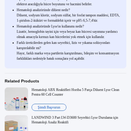
elektrot aracılığıyla hücre boyutunu ve hacmini belirler.
Hematoloji analizöründe dilüent nedir?
Diluent, sodyum klorür, sodyum sülfat, bir fosfat tampon maddesi, EDTA,
1-piridon-2-kükürt ve formaldehit içerir ve pH'ı 6,5-7,4'tür.
Hematoloji analizöründe Lyse'ın kullanımı nedir?
Lizatör, hemoglobin tayini için veya beyaz kan hücresi sayımına yardımcı
olmak amacıyla kırmızı kan hücrelerini yok etmek için kullanılır.
Farklı üreticilerden gelen kan seyreltici, lizis ve yıkama solüsyonları
karıştırılabilir mi?
Hayır, farklı marka veya partilerin karıştırılması, bileşim ve konsantrasyon
farklılıkları nedeniyle hatalı sonuçlara yol açabilir.
Related Products
Hematoloji ABX Reaktifleri Horiba 5 Parça Diluent Lyse Clean
Pentra 60 Cell Counter
Şimdi Başvurun
LANDWIND 3 Part LW-D3600 Seyreltici Lyse Durulama için
Hematoloji Analiz Reaktifi