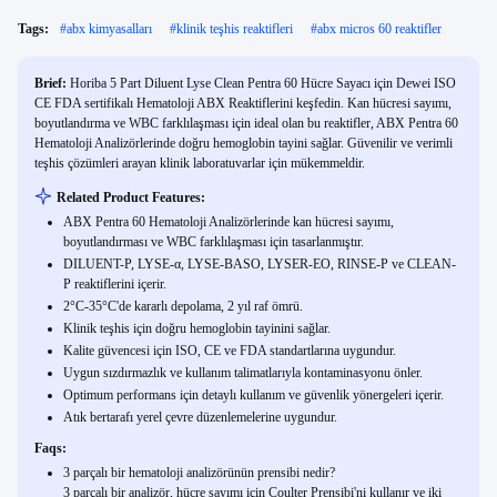
Tags:
#
abx kimyasalları
#
klinik teşhis reaktifleri
#
abx micros 60 reaktifler
Brief:
Horiba 5 Part Diluent Lyse Clean Pentra 60 Hücre Sayacı için Dewei ISO
CE FDA sertifikalı Hematoloji ABX Reaktiflerini keşfedin. Kan hücresi sayımı,
boyutlandırma ve WBC farklılaşması için ideal olan bu reaktifler, ABX Pentra 60
Hematoloji Analizörlerinde doğru hemoglobin tayini sağlar. Güvenilir ve verimli
teşhis çözümleri arayan klinik laboratuvarlar için mükemmeldir.
Related Product Features:
ABX Pentra 60 Hematoloji Analizörlerinde kan hücresi sayımı,
boyutlandırması ve WBC farklılaşması için tasarlanmıştır.
DILUENT-P, LYSE-α, LYSE-BASO, LYSER-EO, RINSE-P ve CLEAN-
P reaktiflerini içerir.
2°C-35°C'de kararlı depolama, 2 yıl raf ömrü.
Klinik teşhis için doğru hemoglobin tayinini sağlar.
Kalite güvencesi için ISO, CE ve FDA standartlarına uygundur.
Uygun sızdırmazlık ve kullanım talimatlarıyla kontaminasyonu önler.
Optimum performans için detaylı kullanım ve güvenlik yönergeleri içerir.
Atık bertarafı yerel çevre düzenlemelerine uygundur.
Faqs:
3 parçalı bir hematoloji analizörünün prensibi nedir?
3 parçalı bir analizör, hücre sayımı için Coulter Prensibi'ni kullanır ve iki