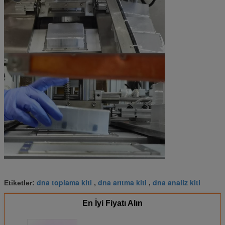
dna toplama kiti
dna arıtma kiti
dna analiz kiti
Etiketler:
,
,
En İyi Fiyatı Alın