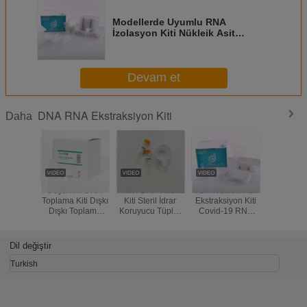
Modellerde Uyumlu RNA
İzolasyon Kiti Nükleik Asit
Allsheng Bioer Zybio
Thermofisher
Devam et
DNA RNA Ekstraksiyon Kiti
Daha
Dayanıklı DNA
RNA / DNA Arıtma
FDA Nükleik Asit
Nazofari
Toplama Kiti Dışkı
Kiti Steril İdrar
Ekstraksiyon Kiti
Swab Ö
Dışkı Toplama
Koruyucu Tüpler
Covid-19 RNA
Manuel M
Tüpü Ekstraksiyon
Medikal PET /
İzolasyon Kiti
Boncuk N
Kiti
Cam Malzemesi
Manyetik Boncuk
Asit Ekstr
Yöntemi
RNA İzo
Dil değiştir
Kiti 
Turkish