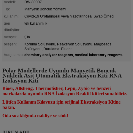
modeli:
DW-80007
Tip:
Manyetik Boncuk Yöntemi
kullanım:
Covid-19 Orofaringeal veya Nazofaringeal Swab Örneği
geri
tek kullanımlık
dönüşüm:
menşei:
Çin
bileşen:
Koruma Solüsyonu, Reaksiyon Solüsyonu, Magbeads
Solüsyonu, Durulama, Eluent
chemistry analyzer reagents
medical laboratory reagents
Vurgulamak:
,
Polar Modellerde Uyumlu Manyetik Boncuk
Nükleik Asit Otomatik Ekstraksiyon Kiti RNA
İzolasyon Kiti
Bioer, Allsheng, Thermofisher, Lepu, Zybio ve benzeri
markalarda uyumlu RNA İzolasyon Reaktif kitleri sunabiliriz.
Lütfen Kullanım Kılavuzu için orijinal Ekstraksiyon Kitine
bakın.
Oda sıcaklığında nakliye ve stok!
[ÜRÜN ADI]