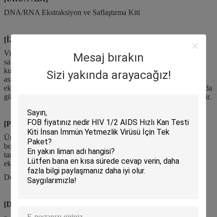
DNA/RNA Ekstraksiyon ve Saflaştırma Kiti
[İZOLASYON KİTİ KULLANIM AMACI]
Viral nükleik asitten nükleik asitleri çıkarmak, zenginleştirmek ve
Mesaj bırakın
saflaştırmak.Tedavi sonrası numune in vitro tanı için
kullanılabilir.Yüksek saflıkta ve yüksek konsantrasyonda nükleik
Sizi yakında arayacağız!
asit, çeşitli sıvı numunelerden hızlı bir şekilde ekstrakte edilebilir,
ekstrakte edilen nükleik asit, genomik araştırma, hastalık tespiti, gıda
güvenliği ve adli tanımlama vb. gibi alt uygulamalarda kullanılabilir.
[PRENSİP
İZOLASYON KİTİ
]
Ürün, manyetik boncuk adsorpsiyon prensibini kullanır.Manyetik
boncuklar, viral nükleik asidin transferi için bir manyetik çubuk
tarafından adsorbe edilir, aktarılır ve salınır ve nükleik asit
ekstraksiyonunu otomatik olarak tamamlar.
Dewei Otomatik Nükleik Asit Ekstraksiyon Aleti ile uyumludur.
[DEPOLAMA VE RAF ÖMRÜ]