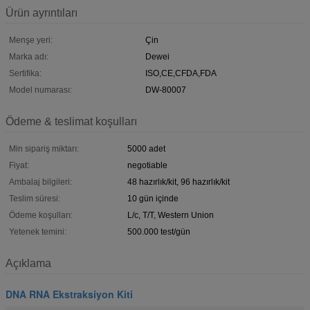
Ürün ayrıntıları
Menşe yeri:
Çin
Marka adı:
Dewei
Sertifika:
ISO,CE,CFDA,FDA
Model numarası:
DW-80007
Ödeme & teslimat koşulları
Min sipariş miktarı:
5000 adet
Fiyat:
negotiable
Ambalaj bilgileri:
48 hazırlık/kit, 96 hazırlık/kit
Teslim süresi:
10 gün içinde
Ödeme koşulları:
L/c, T/T, Western Union
Yetenek temini:
500.000 test/gün
Açıklama
DNA RNA Ekstraksiyon Kiti