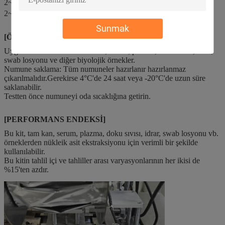
2~30℃'de nakliye;
2~25℃'de saklayın, raf ömrü 12 aydır.
Sunmak
[ÖRNEK KOLEKSİYON]
Uygulanabilir örnekler: tam kan, serum, plazma, doku sıvısı, idrar,
swab losyonu ve diğer biyolojik örnekler.
Numune saklama: Tüm numuneler hazırlanır hazırlanmaz
çıkarılmalıdır.Gerekirse 4°C'de 24 saat veya -20°C'de uzun süre
saklanabilir.
Testten önce numuneyi oda sıcaklığına getirin.
[PERFORMANS ENDEKSİ]
Bu kit, tam kan, serum, plazma, doku sıvısı, idrar, swab losyonu vb.
örneklerden nükleik asit ekstraksiyonu için verimli bir şekilde
kullanılabilir.
Bu kitin tahlil içi ve tahliller arası varyasyonlarının her ikisi de
%15'ten azdır.