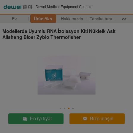
Dewei Medical Equipment Co., Ltd
Ev
Ürün:% s
Hakkımızda
Fabrika turu
>>
Modellerde Uyumlu RNA İzolasyon Kiti Nükleik Asit
Allsheng Bioer Zybio Thermofisher
En iyi fiyat
Bize ulaşın