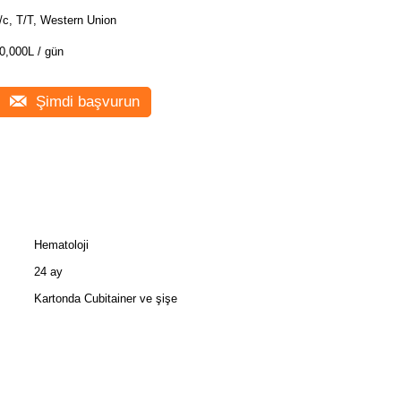
/c, T/T, Western Union
0,000L / gün
Şimdi başvurun
Hematoloji
24 ay
Kartonda Cubitainer ve şişe