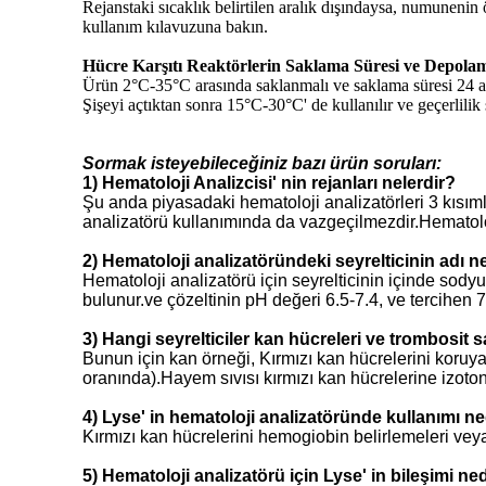
Rejanstaki sıcaklık belirtilen aralık dışındaysa, numuneni
kullanım kılavuzuna bakın.
Hücre Karşıtı Reaktörlerin Saklama Süresi ve Depola
Ürün 2°C-35°C arasında saklanmalı ve saklama süresi 24 a
Şişeyi açtıktan sonra 15°C-30°C' de kullanılır ve geçerlilik
Sormak isteyebileceğiniz bazı ürün soruları:
1) Hematoloji Analizcisi' nin rejanları nelerdir?
Şu anda piyasadaki hematoloji analizatörleri 3 kısımlı
analizatörü kullanımında da vazgeçilmezdir.Hematoloji 
2) Hematoloji analizatöründeki seyrelticinin adı n
Hematoloji analizatörü için seyrelticinin içinde sodyum
bulunur.ve çözeltinin pH değeri 6.5-7.4, ve tercihen 7.
3) Hangi seyrelticiler kan hücreleri ve trombosit sa
Bunun için kan örneği, Kırmızı kan hücrelerini koruyan
oranında).Hayem sıvısı kırmızı kan hücrelerine izoton
4) Lyse' in hematoloji analizatöründe kullanımı ne
Kırmızı kan hücrelerini hemogiobin belirlemeleri veya
5) Hematoloji analizatörü için Lyse' in bileşimi ne