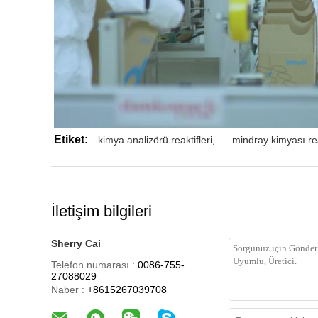
Etiket:
kimya analizörü reaktifleri
,
mindray kimyası rea
İletişim bilgileri
Sherry Cai
Telefon numarası :
0086-755-
27088029
Naber :
+8615267039708