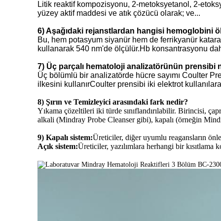
Litik reaktif kompozisyonu, 2-metoksyetanol, 2-etoksy
yüzey aktif maddesi ve atık çözücü olarak; ve...
6) Aşağıdaki rejanstlardan hangisi hemoglobini öl
Bu, hem potasyum siyanür hem de ferrikyanür katarak ya
kullanarak 540 nm'de ölçülür.Hb konsantrasyonu daha s
7) Üç parçalı hematoloji analizatörünün prensibi 
Üç bölümlü bir analizatörde hücre sayımı Coulter Pre
ilkesini kullanırCoulter prensibi iki elektrot kullanılar
8) Şırın ve Temizleyici arasındaki fark nedir?
Yıkama çözeltileri iki türde sınıflandırılabilir. Birincisi, 
alkali (Mindray Probe Cleanser gibi), kapalı (örneğin Mindra
9) Kapalı sistem:
Üreticiler, diğer uyumlu reagansların önlen
Açık sistem:
Üreticiler, yazılımlara herhangi bir kısıtlama 