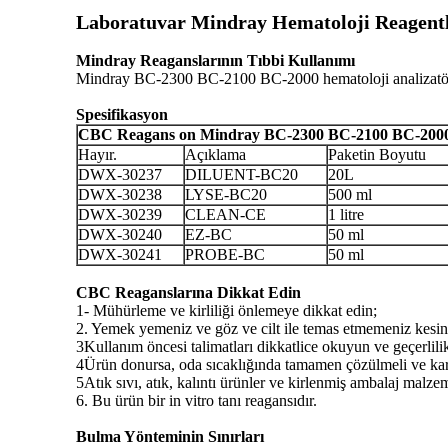
Laboratuvar Mindray Hematoloji Reagent
Mindray Reaganslarının Tıbbi Kullanımı
Mindray BC-2300 BC-2100 BC-2000 hematoloji analizatörler
Spesifikasyon
CBC Reagans on Mindray BC-2300 BC-2100 BC-200
Hayır.
Açıklama
Paketin Boyutu
DWX-30237
DILUENT-BC20
20L
DWX-30238
LYSE-BC20
500 ml
DWX-30239
CLEAN-CE
1 litre
DWX-30240
EZ-BC
50 ml
DWX-30241
PROBE-BC
50 ml
CBC Reaganslarına Dikkat Edin
1- Mühürleme ve kirliliği önlemeye dikkat edin;
2. Yemek yemeniz ve göz ve cilt ile temas etmemeniz kesinlik
3Kullanım öncesi talimatları dikkatlice okuyun ve geçerlilik
4Ürün donursa, oda sıcaklığında tamamen çözülmeli ve karışt
5Atık sıvı, atık, kalıntı ürünler ve kirlenmiş ambalaj malze
6. Bu ürün bir in vitro tanı reagansıdır.
Bulma Yönteminin Sınırları