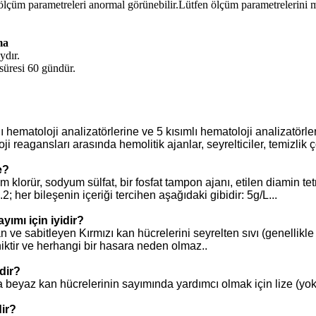
n ölçüm parametreleri anormal görünebilir.Lütfen ölçüm parametrelerini 
ma
ydır.
 süresi 60 gündür.
 hematoloji analizatörlerine ve 5 kısımlı hematoloji analizatörle
reagansları arasında hemolitik ajanlar, seyrelticiler, temizlik çö
e?
 klorür, sodyum sülfat, bir fosfat tampon ajanı, etilen diamin tet
2; her bileşenin içeriği tercihen aşağıdaki gibidir: 5g/L...
yımı için iyidir?
 ve sabitleyen Kırmızı kan hücrelerini seyrelten sıvı (genellikle
iktir ve herhangi bir hasara neden olmaz..
dir?
 beyaz kan hücrelerinin sayımında yardımcı olmak için lize (yok e
dir?