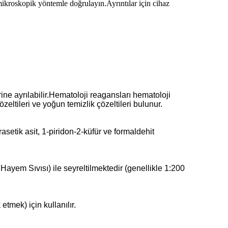
mikroskopik yöntemle doğrulayın.Ayrıntılar için cihaz
rine ayrılabilir.Hematoloji reagansları hematoloji
zeltileri ve yoğun temizlik çözeltileri bulunur.
rasetik asit, 1-piridon-2-küfür ve formaldehit
 Hayem Sıvısı) ile seyreltilmektedir (genellikle 1:200
tmek) için kullanılır.