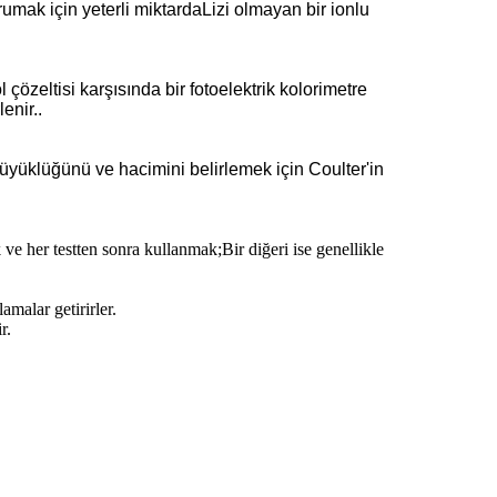
umak için yeterli miktardaLizi olmayan bir ionlu
çözeltisi karşısında bir fotoelektrik kolorimetre
enir..
büyüklüğünü ve hacimini belirlemek için Coulter'in
k ve her testten sonra kullanmak;Bir diğeri ise genellikle
amalar getirirler.
r.