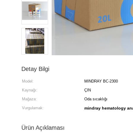
Detay Bilgi
Model:
MINDRAY BC-2300
Kaynağı:
ÇIN
Mağaza:
Oda sıcaklığı
Vurgulamak:
mindray hematology anal
Ürün Açıklaması