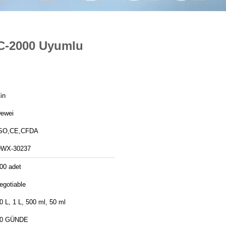
BC-2000 Uyumlu
in
ewei
SO,CE,CFDA
WX-30237
00 adet
egotiable
0 L, 1 L, 500 ml, 50 ml
0 GÜNDE