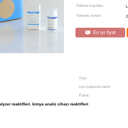
Ödeme koşulları:
L
Yetenek temini:
2
En iyi fiyat
Türü:
son kullanma tarihi:
Paket:
yzer reaktifleri
kimya analiz cihazı reaktifleri
,