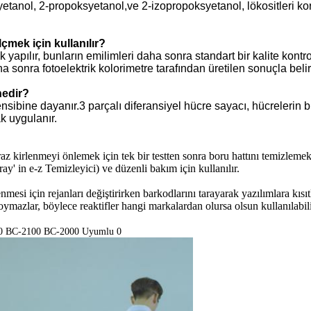
etanol, 2-propoksyetanol,ve 2-izopropoksyetanol, lökositleri kor
çmek için kullanılır?
pılır, bunların emilimleri daha sonra standart bir kalite kontrol 
onra fotoelektrik kolorimetre tarafından üretilen sonuçla belirl
nedir?
nsibine dayanır.3 parçalı diferansiyel hücre sayacı, hücrelerin 
ak uygulanır.
çapraz kirlenmeyi önlemek için tek bir testten sonra boru hattını temizleme
y' in e-z Temizleyici) ve düzenli bakım için kullanılır.
mesi için rejanları değiştirirken barkodlarını tarayarak yazılımlara kısıtl
koymazlar, böylece reaktifler hangi markalardan olursa olsun kullanılabili