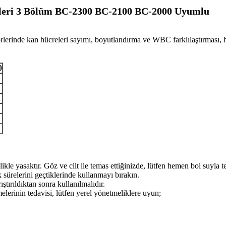
leri 3 Bölüm BC-2300 BC-2100 BC-2000 Uyumlu
inde kan hücreleri sayımı, boyutlandırma ve WBC farklılaştırması, he
0
le yasaktır. Göz ve cilt ile temas ettiğinizde, lütfen hemen bol suyla te
 sürelerini geçtiklerinde kullanmayı bırakın.
ırıldıktan sonra kullanılmalıdır.
melerinin tedavisi, lütfen yerel yönetmeliklere uyun;