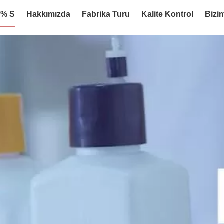
:% S
Hakkımızda
Fabrika Turu
Kalite Kontrol
Bizim