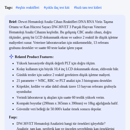
Tags:
#
teşhis reaktifleri
#
çoklu ilaç test kiti
#
hızlı tanı test kitleri
Brief:
Dewei Hematoloji Analiz Cihazı Reaktifleri DNA RNA Virüs Taşıma
Ortamı ve Kan Hücresi Sayacı DW-36VET 3 Parçalı Hayvan Veteriner
Hematoloji Analiz Cihazını keşfedin. Bu gelişmiş CBC analiz cihazı, doğru
ölçümler, geniş bir LCD dokunmatik ekran ve sadece 2 reaktif ile düşük işletme
maliyetleri sunar. Veteriner laboratuvarları için mükemmeldir, 13 referans
grubunu destekler ve saatte 60 teste kadar işlem yapar.
Related Product Features:
Yüksek hassasiyetle düşük değerli PLT için doğru ölçüm.
Kolay kullanım için büyük 10,4 inç LCD dokunmatik ekran, eldivenle bile.
Günlük testler için sadece 2 reaktif gerektiren düşük işletme maliyeti.
21 parametre + WBC, RBC ve PLT analizi için 3 histogramı destekler.
Köpekler, kediler ve atlar dahil olmak üzere 13 hayvan referans grubuyla
uyumludur.
Verimli laboratuvar iş akışları için saatte 60 testlik yüksek verim.
Kompakt boyutlar (290mm x 365mm x 390mm) ve 18kg ağırlığında hafif.
Güvenilir veri belleği ile 50.000'e kadar örnek sonucu depolar.
Faqs:
DW-36VET Hematoloji Analizörü hangi tür örnekleri işleyebilir?
Analizör, tam kan, periferik kan ve önceden seyreltilmiş kan örneklerini