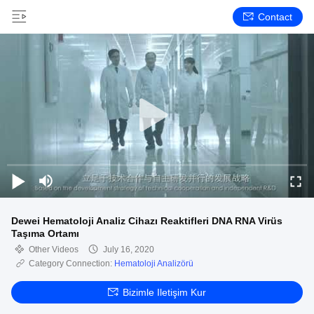
Contact
Dewei Hematoloji Analiz Cihazı Reaktifleri DNA RNA Virüs
Taşıma Ortamı
Other Videos
July 16, 2020
Category Connection:
Hematoloji Analizörü
Bizimle Iletişim Kur