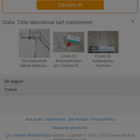
Devam et
Tıbbi laboratuvar sarf malzemeleri
Daha
Polistiren S M L
Covid-19
Covid-19
Hücre - Ü
Tek Kullanımlık
Koronavirüsleri
Koleksiyonu
DNA BCT 
Vajinal Spekulum
için Tükürük RNA
Numune
DNA Tüp
Vajinal Genişletici
Toplama Kiti
Koleksiyonu
Alma Tü
Nazal
Nazofaringeal
Dil değiştir
Oral Orofaringeal
Swab
Turkish
Ana sayfa
|
Hakkımızda
|
Site Haritası
|
Privacy Policy
Masaüstü görünümü
Çin sodyum sitrat kan tüpü
supplier. Copyright © 2018 - 2025 Dewei Medical
Equipment Co., Ltd.