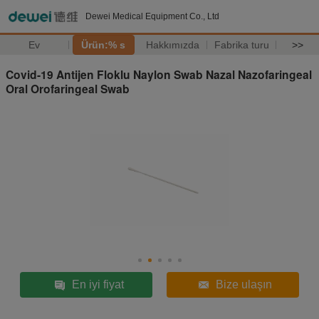
Dewei Medical Equipment Co., Ltd
Ev
Ürün:% s
Hakkımızda
Fabrika turu
>>
Covid-19 Antijen Floklu Naylon Swab Nazal Nazofaringeal
Oral Orofaringeal Swab
En iyi fiyat
Bize ulaşın