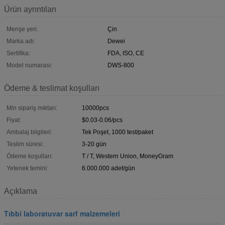
Ürün ayrıntıları
Menşe yeri:
Çin
Marka adı:
Dewei
Sertifika:
FDA, ISO, CE
Model numarası:
DWS-800
Ödeme & teslimat koşulları
Min sipariş miktarı:
10000pcs
Fiyat:
$0.03-0.06/pcs
Ambalaj bilgileri:
Tek Poşet, 1000 test/paket
Teslim süresi:
3-20 gün
Ödeme koşulları:
T / T, Western Union, MoneyGram
Yetenek temini:
6.000.000 adet/gün
Açıklama
Tıbbi laboratuvar sarf malzemeleri