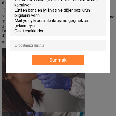
üretiyoruz?
1) VTM Virüs Taşıma Ortamı (Oda Sıcaklığı Sevkiyat ve Stok)
2) Normal VTM Yerine Numune Bırakma Kiti (5 Saniyede Numune
Toplama, Doğrudan PCR'de Kullanım)
3) Uyumlu RNA Ekstraksiyon Reaktif Kitleri (Aynı Kalite, Daha
Düşük Fiyat)
4) Covid-19 Antijen Hızlı Testi (Antikor ve Antijen)
5) Hematoloji Analizörü ve Reaktifleri
Sunmak