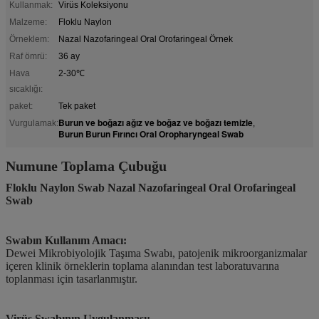
Kullanmak:
Virüs Koleksiyonu
Malzeme:
Floklu Naylon
Örneklem:
Nazal Nazofaringeal Oral Orofaringeal Örnek
Raf ömrü:
36 ay
Hava
2-30℃
sıcaklığı:
paket:
Tek paket
Burun ve boğazı ağız ve boğaz ve boğazı temizle
Vurgulamak:
,
Burun Burun Fırıncı Oral Oropharyngeal Swab
Numune Toplama Çubuğu
Floklu Naylon Swab Nazal Nazofaringeal Oral Orofaringeal
Swab
Swabın Kullanım Amacı:
Dewei Mikrobiyolojik Taşıma Swabı, patojenik mikroorganizmalar
içeren klinik örneklerin toplama alanından test laboratuvarına
toplanması için tasarlanmıştır.
Virüs Swabının Uygulanması: