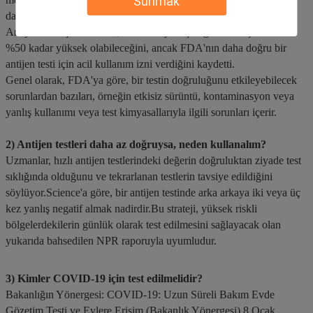
Sunmak
daha az yanlış negatif sonuç vereceğini söylüyorlar.
Antijen testi için Harvard, bildirilen yanlış negatif sonuç oranının
%50 kadar yüksek olabileceğini, ancak FDA'nın daha doğru bir
antijen testi için acil kullanım izni verdiğini kaydetti.
Genel olarak, FDA'ya göre, bir testin doğruluğunu etkileyebilecek
sorunlardan bazıları, örneğin etkisiz sürüntü, kontaminasyon veya
yanlış kullanımı veya test kimyasallarıyla ilgili sorunları içerir.
2) Antijen testleri daha az doğruysa, neden kullanalım?
Uzmanlar, hızlı antijen testlerindeki değerin doğruluktan ziyade test
sıklığında olduğunu ve tekrarlanan testlerin tavsiye edildiğini
söylüyor.Science'a göre, bir antijen testinde arka arkaya iki veya üç
kez yanlış negatif almak nadirdir.Bu strateji, yüksek riskli
bölgelerdekilerin günlük olarak test edilmesini sağlayacak olan
yukarıda bahsedilen NPR raporuyla uyumludur.
3) Kimler COVID-19 için test edilmelidir?
Bakanlığın Yönergesi: COVID-19: Uzun Süreli Bakım Evde
Gözetim Testi ve Evlere Erişim (Bakanlık Yönergesi) 8 Ocak