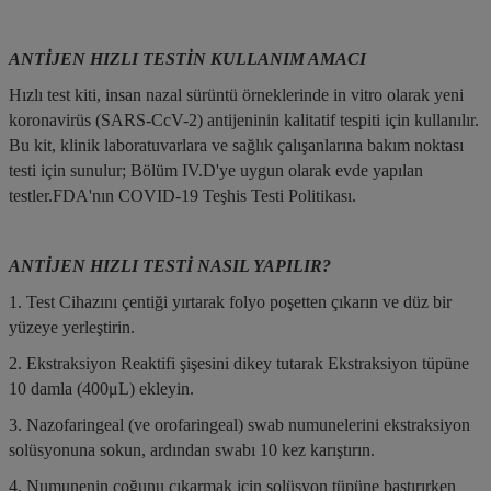
ANTİJEN HIZLI TESTİN KULLANIM AMACI
Hızlı test kiti, insan nazal sürüntü örneklerinde in vitro olarak yeni
koronavirüs (SARS-CcV-2) antijeninin kalitatif tespiti için kullanılır.
Bu kit, klinik laboratuvarlara ve sağlık çalışanlarına bakım noktası
testi için sunulur; Bölüm IV.D'ye uygun olarak evde yapılan
testler.FDA'nın COVID-19 Teşhis Testi Politikası.
ANTİJEN HIZLI TESTİ NASIL YAPILIR?
1. Test Cihazını çentiği yırtarak folyo poşetten çıkarın ve düz bir
yüzeye yerleştirin.
2. Ekstraksiyon Reaktifi şişesini dikey tutarak Ekstraksiyon tüpüne
10 damla (400μL) ekleyin.
3. Nazofaringeal (ve orofaringeal) swab numunelerini ekstraksiyon
solüsyonuna sokun, ardından swabı 10 kez karıştırın.
4. Numunenin çoğunu çıkarmak için solüsyon tüpüne bastırırken