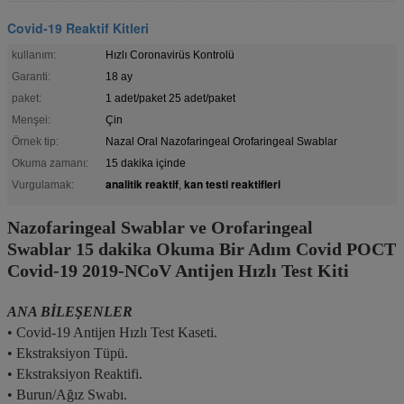
Covid-19 Reaktif Kitleri
kullanım:
Hızlı Coronavirüs Kontrolü
Garanti:
18 ay
paket:
1 adet/paket 25 adet/paket
Menşei:
Çin
Örnek tip:
Nazal Oral Nazofaringeal Orofaringeal Swablar
Okuma zamanı:
15 dakika içinde
analitik reaktif
kan testi reaktifleri
Vurgulamak:
,
Nazofaringeal Swablar ve Orofaringeal
Swablar
15 dakika Okuma Bir Adım Covid POCT
Covid-19 2019-NCoV Antijen Hızlı Test Kiti
ANA BİLEŞENLER
• Covid-19 Antijen Hızlı Test Kaseti.
• Ekstraksiyon Tüpü.
• Ekstraksiyon Reaktifi.
• Burun/Ağız Swabı.