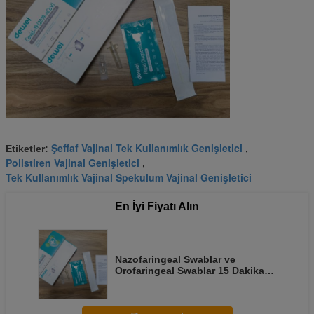
Şeffaf Vajinal Tek Kullanımlık Genişletici
Etiketler:
,
Polistiren Vajinal Genişletici
,
Tek Kullanımlık Vajinal Spekulum Vajinal Genişletici
En İyi Fiyatı Alın
Nazofaringeal Swablar ve
Orofaringeal Swablar 15 Dakikalık
Bir Adım Okuma Covid POCT
Covid-19 2019-NCoV Antijen Hızlı
Test Ki