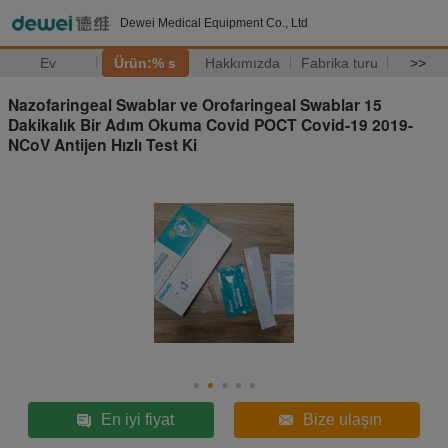
Dewei Medical Equipment Co., Ltd
Ev
Ürün:% s
Hakkımızda
Fabrika turu
>>
Nazofaringeal Swablar ve Orofaringeal Swablar 15
Dakikalık Bir Adım Okuma Covid POCT Covid-19 2019-
NCoV Antijen Hızlı Test Ki
En iyi fiyat
Bize ulaşın