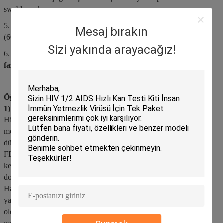
swabları çıkarın.
5. Damlalık kapağını yerleştirin ve numune kuyusuna 3 damla
Mesaj bırakın
(60~70μl) bırakın.
Sizi yakında arayacağız!
6. Sonucu 10-15 dakika içinde okuyun.
Sonuçları 20 dakikadan
fazla okumayın.
Öğrenmeniz gereken bir şey:
1) Hangi testler daha doğrudur?
Hiçbir test %100 doğru değildir, ancak mevcut araştırmalara göre
moleküler testlerin antijen testlerinden daha doğru olduğu
düşünülmektedir.
FDA'ya göre, bir antijen testi "aktif koronavirüs enfeksiyonunu
kesin olarak ekarte edemez", ancak pozitif sonuçlar "son derece
doğrudur" (negatif sonuçlar bir doğrulama testi gerektirebilir).
Harvard Tıp Okulu Ağustos ayında moleküler testlerle bildirilen
yanlış negatif oranının %2 kadar düşük ve %37 kadar yüksek
olduğunu yazmıştı.Derin bir burun sürüntüsü kullanılarak yapılan
moleküler bir testin, boğaz sürüntüsü veya tükürük örneklerinden