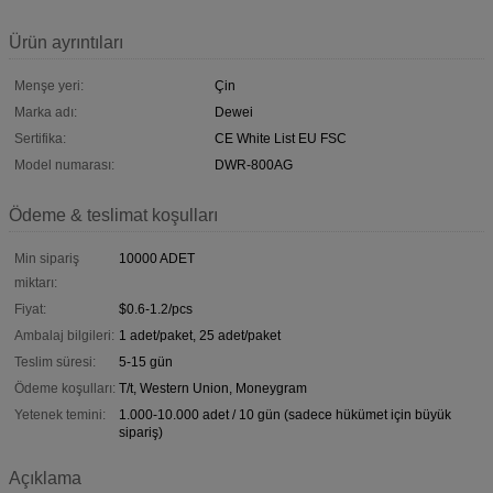
Ürün ayrıntıları
Menşe yeri:
Çin
Marka adı:
Dewei
Sertifika:
CE White List EU FSC
Model numarası:
DWR-800AG
Ödeme & teslimat koşulları
Min sipariş
10000 ADET
miktarı:
Fiyat:
$0.6-1.2/pcs
Ambalaj bilgileri:
1 adet/paket, 25 adet/paket
Teslim süresi:
5-15 gün
Ödeme koşulları:
T/t, Western Union, Moneygram
Yetenek temini:
1.000-10.000 adet / 10 gün (sadece hükümet için büyük
sipariş)
Açıklama