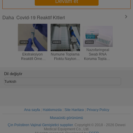
Devam et
Covid-19 Reaktif Kitleri
Daha
Viral Koruma
Covid-19 İçin
Nazofaringeal
FDA CFDA
Ekstraksiyon
Numune Toplama
Swab RNA
Koruma T
Reaktifi Örnek
Floklu Naylon
Koruma Toplama
Tüpleri 
Kitleri 5s
Swab
Tüpü Aktif ve
Taşıma 
Doğrudan PCR
Nazofaringeal
İnaktif Ortam
Çubu
Orofaringeal
Dil değiştir
Swab
Turkish
Ana sayfa
|
Hakkımızda
|
Site Haritası
|
Privacy Policy
Masaüstü görünümü
Çin Polistiren Vajinal Genişletici supplier.
Copyright © 2018 - 2026 Dewei
Medical Equipment Co., Ltd.