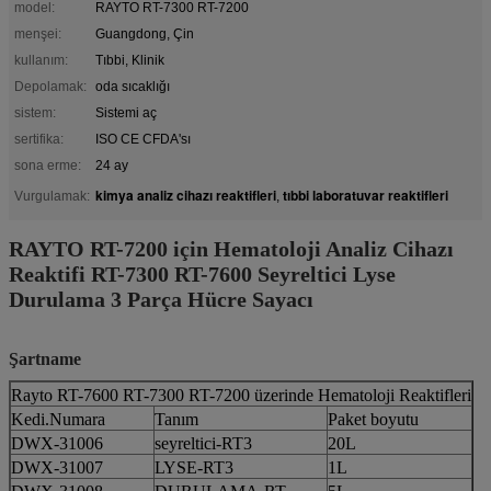
model:
RAYTO RT-7300 RT-7200
menşei:
Guangdong, Çin
kullanım:
Tıbbi, Klinik
Depolamak:
oda sıcaklığı
sistem:
Sistemi aç
sertifika:
ISO CE CFDA'sı
sona erme:
24 ay
kimya analiz cihazı reaktifleri
tıbbi laboratuvar reaktifleri
Vurgulamak:
,
RAYTO RT-7200 için Hematoloji Analiz Cihazı
Reaktifi RT-7300 RT-7600 Seyreltici Lyse
Durulama 3 Parça Hücre Sayacı
Şartname
Rayto RT-7600 RT-7300 RT-7200 üzerinde Hematoloji Reaktifleri
Kedi.Numara
Tanım
Paket boyutu
DWX-31006
seyreltici-RT3
20L
DWX-31007
LYSE-RT3
1L