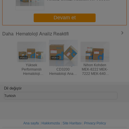
Seyreltici Lyse Durulama 3 Parçalı
Hücre Sayacı
Devam et
Hematoloji Analiz Reaktifi
Daha
Yüksek
Abbott Ruby
Nihon Kohden
Kararlı He
Performanslı
CD3200
MEK-8222 MEK-
Kimya Ana
Hematoloji
Hematoloji Analiz
7222 MEK-6400
Medonic
Analizörü
Reaktif Kan Analiz
Hematoloji
CBC 3 
Reaktörü Genrui
Sistemi
Analizör
Analiz
KT6280 KT6200
Reaktifleri
Seyreltic
Dil değiştir
KT6180 3 Parça
Clean 
Analizörü
Reakti
Turkish
Ana sayfa
|
Hakkımızda
|
Site Haritası
|
Privacy Policy