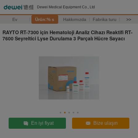
Dewei Medical Equipment Co., Ltd
Ev
Ürün:% s
Hakkımızda
Fabrika turu
>>
RAYTO RT-7300 için Hematoloji Analiz Cihazı Reaktifi RT-
7600 Seyreltici Lyse Durulama 3 Parçalı Hücre Sayacı
En iyi fiyat
Bize ulaşın