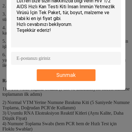
2. Mühürlemeye ve kirliliği önlemeye dikkat edin;
3. Kullanmadan önce talimatları dikkatlice okuyunuz ve geçerlilik
süresini aştığında kullanmayı bırakmalıdır;
4. Ürün donarsa oda sıcaklığında tamamen çözülmeli ve
karıştırıldıktan sonra kullanılmalıdır.
5. Atık sıvı, atık, artık ürünler ve kontamine ambalaj malzemelerinin
işlenmesi, lütfen yerel düzenlemelere uyun;
6. Yemek yenmesi, göz ve cilt ile teması kesinlikle
yasaktır.Gözünüze ve cildinize temas ettiğinde lütfen hemen bol su
ile temizleyiniz ve tıbbi yardım alınız.
Sunmak
Rayto Hematoloji Reaktifleri dışında başka ne üretebiliriz?
1) VTM Virüs Taşıma Ortamı (PCR ve Ekstraksiyon öncesi numune
toplamanın ilk adımı)
2) Normal VTM Yerine Numune Bırakma Kiti (5 Saniyede Numune
Toplama, Doğrudan PCR'de Kullanım)
3) Uyumlu RNA Ekstraksiyon Reaktif Kitleri (Aynı Kalite, Daha
Düşük Fiyat)
4) Numune Toplama Swabı (hem PCR hem de Hızlı Test için
Floklu Swablar)