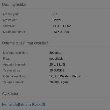
Ürün ayrıntıları
Menşe yeri:
Çin
Marka adı:
Dewei
Sertifika:
ISO,CE,CFDA
Model numarası:
DWX-31006
Ödeme & teslimat koşulları
Min sipariş miktarı:
500 adet
Fiyat:
negotiable
Ambalaj bilgileri:
20 L, 1 L, 5l
Teslim süresi:
20 GÜNDE
Ödeme koşulları:
L/c, T/T, Western Union
Yetenek temini:
20,000L / gün
Açıklama
Hematoloji Analiz Reaktifi