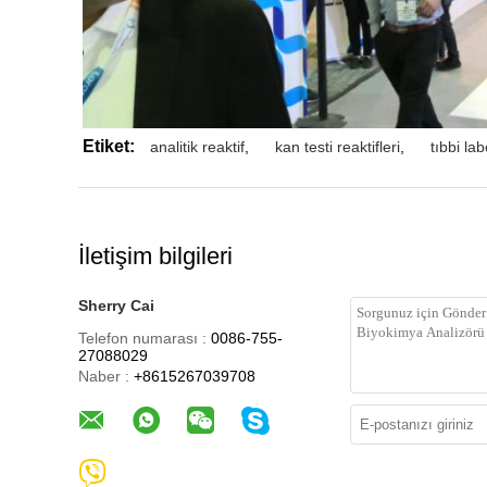
Etiket:
analitik reaktif
,
kan testi reaktifleri
,
tıbbi lab
İletişim bilgileri
Sherry Cai
Telefon numarası :
0086-755-
27088029
Naber :
+8615267039708