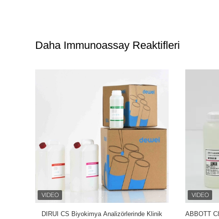
Daha Immunoassay Reaktifleri
 Üreticisi
Beckman Access DXL600 DXL800 için Saf
Abbott AXS