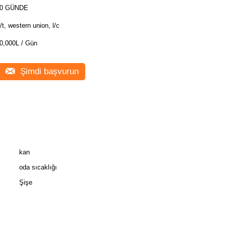
0 GÜNDE
/t, western union, l/c
0,000L / Gün
Şimdi başvurun
kan
oda sıcaklığı
Şişe