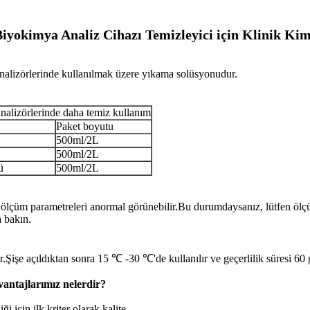
yokimya Analiz Cihazı Temizleyici için Klinik Kim
zörlerinde kullanılmak üzere yıkama solüsyonudur.
izörlerinde daha temiz kullanım
Paket boyutu
500ml/2L
500ml/2L
ü
500ml/2L
in ölçüm parametreleri anormal görünebilir.Bu durumdaysanız, lütfen öl
a bakın.
işe açıldıktan sonra 15 ℃ -30 ℃'de kullanılır ve geçerlilik süresi 60
avantajlarımız nelerdir?
ği için ilk kriter olarak kalite.