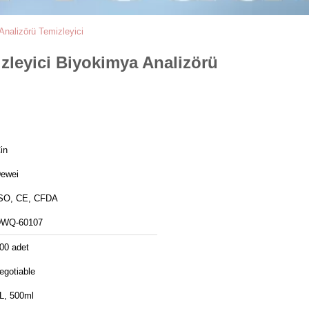
nalizörü Temizleyici
zleyici Biyokimya Analizörü
in
ewei
SO, CE, CFDA
WQ-60107
00 adet
egotiable
L, 500ml