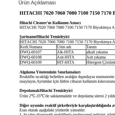
Ürün Açıklaması
HITACHI 7020 7060 7080 7100 7150 7170 Bi
Hitachi Cleaner'ın Kullanım Amacı
HITACHI 7020 7060 7080 7100 7150 7170 Biyokimya Anali
Şartname
Hitachi Temizleyici
HITACHI 7020 7060 7080 7100 7150 7170 Biyokimya Anal
Kedi.Numara
Ürün adı
Tanım
DWQ-60107
Alk-HITA
alkali yıkama
DWQ-60108
Asit-HITA
Asit yıkama
DWQ-60109
HIT-HITA
Hitergent Çözüm
Algılama Yönteminin Sınırlamaları
Reaktifin sıcaklığı belirtilen aralığın dışındaysa numunen
onaylayın.Ayrıntılar için lütfen cihazın kullanım kılavuzun
Depolamak
Hitachi Temizleyici
Ürün 2℃-35℃'de saklanmalıdır ve depolama süresi 2 yıldır.Ş
Diğer uyumlu reaktif şirketleriyle karşılaştırıldığında 
Esas olarak aşağıdaki yönlerde yansıtılır:
1. In vitro diagnostik reaktiflerin profesyonel gelişimi, işbirli