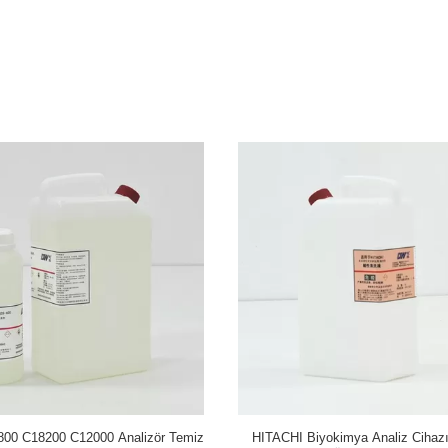
YM I1000 Ci62002 için Profesyonel
MINDRAY BS300 BS380 BS400