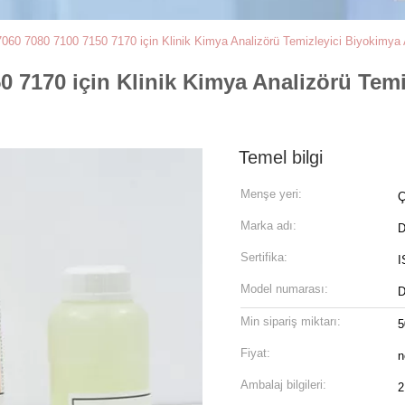
60 7080 7100 7150 7170 için Klinik Kimya Analizörü Temizleyici Biyokimya A
0 7170 için Klinik Kimya Analizörü Temi
Temel bilgi
Menşe yeri:
Ç
Marka adı:
D
Sertifika:
I
Model numarası:
D
Min sipariş miktarı:
5
Fiyat:
n
Ambalaj bilgileri:
2