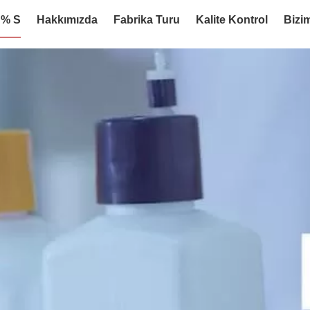
:% S
Hakkımızda
Fabrika Turu
Kalite Kontrol
Bizim