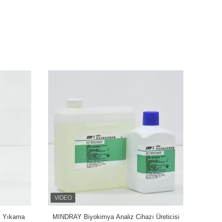
 BS480
Roche Modüler CleanCell ProCell Yıkama