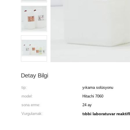
Detay Bilgi
tip:
yıkama solüsyonu
model:
Hitachi 7060
sona erme:
24 ay
Vurgulamak:
tıbbi laboratuvar reaktifl