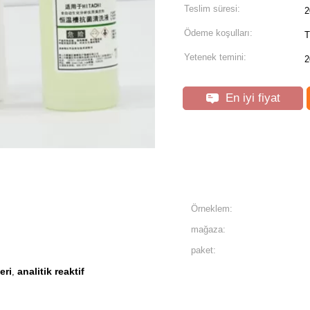
Teslim süresi:
2
Ödeme koşulları:
T
Yetenek temini:
2
En iyi fiyat
Örneklem:
mağaza:
paket:
eri
analitik reaktif
,