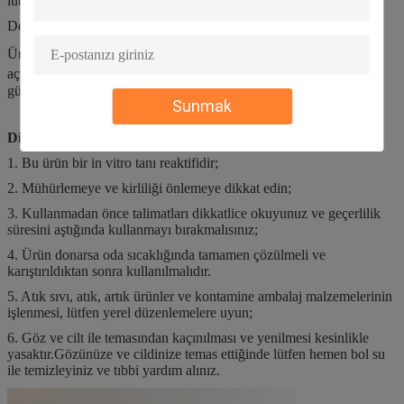
lütfen cihazın kullanım kılavuzuna bakın.
Depolamak
Ürün 2℃-35℃'de saklanmalıdır ve depolama süresi 2 yıldır.Şişe
açıldıktan sonra 15 ℃ -30 ℃'de kullanılır ve geçerlilik süresi 60
gündür.
Sunmak
Dikkat
1. Bu ürün bir in vitro tanı reaktifidir;
2. Mühürlemeye ve kirliliği önlemeye dikkat edin;
3. Kullanmadan önce talimatları dikkatlice okuyunuz ve geçerlilik
süresini aştığında kullanmayı bırakmalısınız;
4. Ürün donarsa oda sıcaklığında tamamen çözülmeli ve
karıştırıldıktan sonra kullanılmalıdır.
5. Atık sıvı, atık, artık ürünler ve kontamine ambalaj malzemelerinin
işlenmesi, lütfen yerel düzenlemelere uyun;
6. Göz ve cilt ile temasından kaçınılması ve yenilmesi kesinlikle
yasaktır.Gözünüze ve cildinize temas ettiğinde lütfen hemen bol su
ile temizleyiniz ve tıbbi yardım alınız.