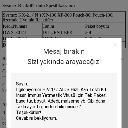
Sysmex Reaktiflerinin Spesifikasyonu
Sysmex KX-21 ( N ) XP-100 XP-300 Pouch-80i Pouch-100i
üzerinde Uyumlu Reaktifler
Kedi.Numara
Tanım
Paket boyutu
DWX-30141
DILUENT-EPK
20L
DWX-30142
LYSE-WH
500ml×3
DWX-30143
TEMİZ-SİS
50ml
Mesaj bırakın
Reaktiflerimizi kullanmadan önce hücre sayacı bir kalibrasyon
Sizi yakında arayacağız!
yapmalı mı?
Öncelikle, ürünlerimizi kullanmadan önce cihazınız orijinal
reaktifleri kullanmışsa kalibrasyon yapmanıza gerek yoktur.
Cihazınız başka uyumlu reaktifler kullandıysa, reaktiflerimizi
kullanmadan önce kalibrasyon gereklidir.
Algılama Yönteminin Sınırlamaları
Reaktifin sıcaklığı belirtilen aralığın dışındaysa numunenin ölçüm
parametreleri anormal görünebilir.Bu durumda, lütfen ölçüm
parametrelerini mikroskopi yöntemiyle onaylayın.Ayrıntılar için