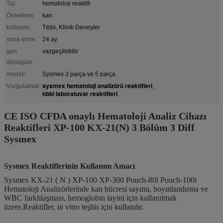
Tip:
hematoloji reaktifi
Örneklem:
kan
kullanım:
Tıbbi, Klinik Deneyler
sona erme:
24 ay
geri
vazgeçilebilir
dönüşüm:
modeli:
Sysmex 3 parça ve 5 parça
sysmex hematoloji analizörü reaktifleri
Vurgulamak:
,
tıbbi laboratuvar reaktifleri
CE ISO CFDA onaylı Hematoloji Analiz Cihazı
Reaktifleri XP-100 KX-21(N) 3 Bölüm 3 Diff
Sysmex
Sysmex Reaktiflerinin Kullanım Amacı
Sysmex KX-21 ( N ) XP-100 XP-300 Pouch-80i Pouch-100i
Hematoloji Analizörlerinde kan hücresi sayımı, boyutlandırma ve
WBC farklılaşması, hemoglobin tayini için kullanılmak
üzere.Reaktifler, in vitro teşhis için kullanılır.