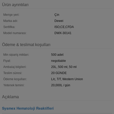
Ürün ayrıntıları
Menşe yeri:
Çin
Marka adı:
Dewei
Sertifika:
ISO,CE,CFDA
Model numarası:
DWX-30141
Ödeme & teslimat koşulları
Min sipariş miktarı:
500 adet
Fiyat:
negotiable
Ambalaj bilgileri:
20L, 500 ml, 50 ml
Teslim süresi:
20 GÜNDE
Ödeme koşulları:
L/c, T/T, Western Union
Yetenek temini:
20,000L / gün
Açıklama
Sysmex Hematoloji Reaktifleri