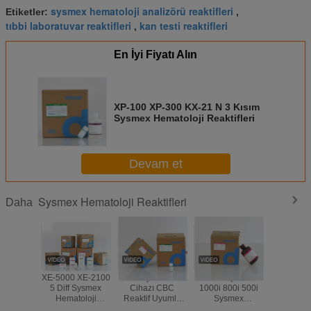
sysmex hematoloji analizörü reaktifleri
Etiketler:
,
tıbbi laboratuvar reaktifleri
kan testi reaktifleri
,
En İyi Fiyatı Alın
XP-100 XP-300 KX-21 N 3 Kısım
Sysmex Hematoloji Reaktifleri
Devam et
Sysmex Hematoloji Reaktifleri
Daha
XE-5000 XE-2100
3 Parça Analiz
Hücre Sayacı XS-
XT-2100
5 Diff Sysmex
Cihazı CBC
1000i 800i 500i
1800i XS
Hematoloji
Reaktif Uyumlu
Sysmex
Sysmex 
Reaktifleri Hücre
Sysmex
Hematoloji
Sayacı Hem