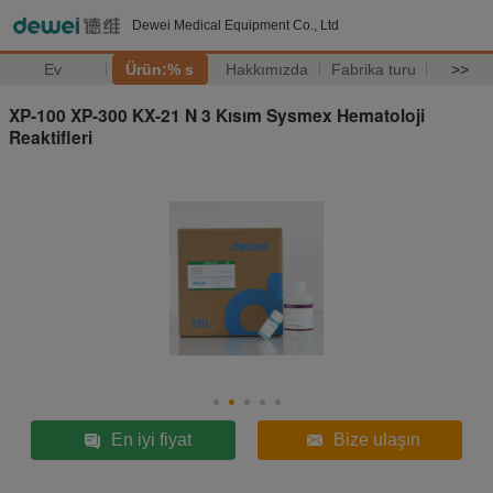
Dewei Medical Equipment Co., Ltd
Ev
Ürün:% s
Hakkımızda
Fabrika turu
>>
XP-100 XP-300 KX-21 N 3 Kısım Sysmex Hematoloji
Reaktifleri
En iyi fiyat
Bize ulaşın